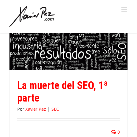
Saltar
al
contenido
La muerte del SEO, 1ª
parte
Por
Xavier Paz
|
SEO
0