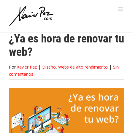
Saltar
al
contenido
¿Ya es hora de renovar tu
web?
Por
Xavier Paz
|
Diseño
,
Webs de alto rendimiento
|
Sin
comentarios