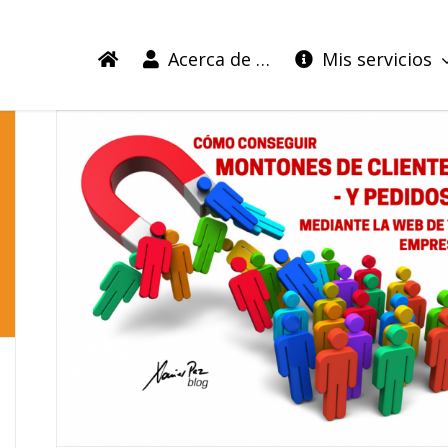
Acerca de …
Mis servicios
e
la
o