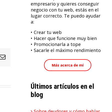
empresario y quieres conseguir
negocio con tu web, estás en el
lugar correcto. Te puedo ayudar
a:
• Crear tu web
• Hacer que funcione muy bien
• Promocionarla a tope
• Sacarle el máximo rendimiento
In
nterest
Correo
electrónico
Más acerca de mí
Últimos artículos en el
blog
Sobre deudores y cómo hablar