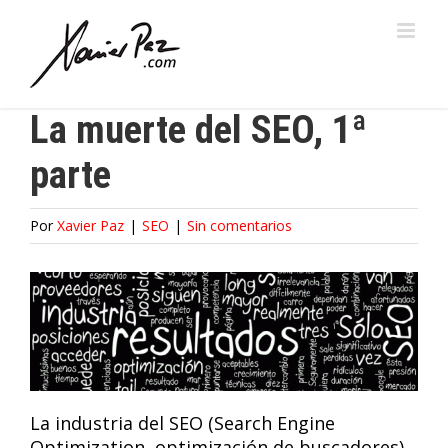
Saltar
al
contenido
La muerte del SEO, 1ª
parte
Por
Xavier Paz
|
SEO
|
Sin comentarios
La industria del SEO (Search Engine
Optimization, optimización de buscadores)