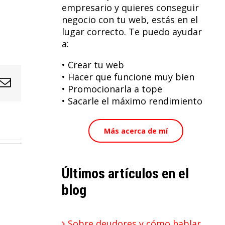
empresario y quieres conseguir
negocio con tu web, estás en el
lugar correcto. Te puedo ayudar
a:
• Crear tu web
• Hacer que funcione muy bien
In
nterest
Correo
• Promocionarla a tope
electrónico
• Sacarle el máximo rendimiento
Más acerca de mí
Últimos artículos en el
blog
Sobre deudores y cómo hablar