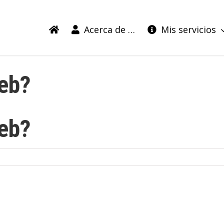
Acerca de …
Mis servicios
web?
web?